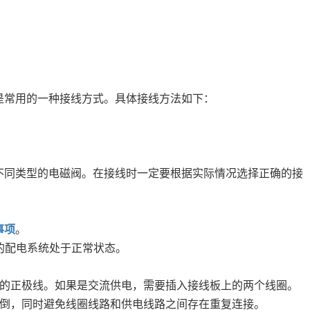
也是常用的一种接线方式。具体接线方法如下：
于不同类型的电磁阀。在接线时一定要根据实际情况选择正确的接
事项
。
备的配电系统处于正常状态。
源的正极线。如果是交流供电，需要插入接线板上的两个线圈。
颠倒，同时避免线圈线路和供电线路之间存在重复连接。