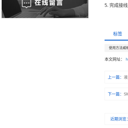
5. 完成
标签
使用方法威
本文网址：
h
上一篇：
液
下一篇：
S
近期浏览