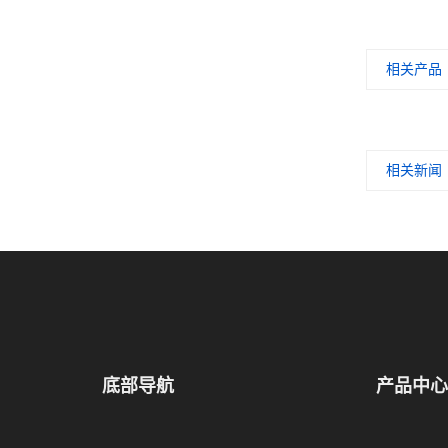
相关产品
相关新闻
底部导航
产品中心