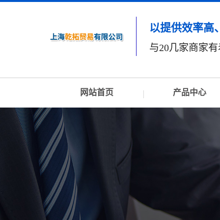
以提供效率高
与20几家商家
网站首页
产品中心