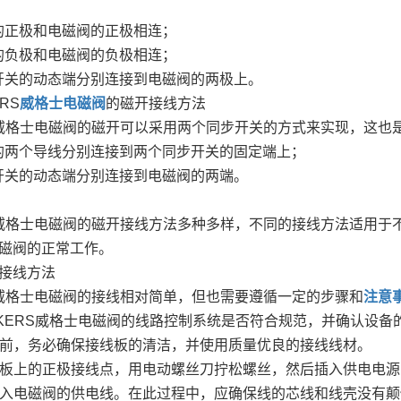
电源的正极和电磁阀的正极相连；
电源的负极和电磁阀的负极相连；
两个开关的动态端分别连接到电磁阀的两极上。
RS
威格士电磁阀
的磁开接线方法
RS威格士电磁阀的磁开可以采用两个同步开关的方式来实现，这
电源的两个导线分别连接到两个同步开关的固定端上；
同步开关的动态端分别连接到电磁阀的两端。
RS威格士电磁阀的磁开接线方法多种多样，不同的接线方法适用
磁阀的正常工作。
接线方法
RS威格士电磁阀的接线相对简单，但也需要遵循一定的步骤和
注意
VICKERS威格士电磁阀的线路控制系统是否符合规范，并确认设
线之前，务必确保接线板的清洁，并使用质量优良的接线线材。
接线板上的正极接线点，用电动螺丝刀拧松螺丝，然后插入供电电
，插入电磁阀的供电线。在此过程中，应确保线的芯线和线壳没有