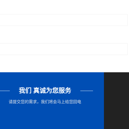
我们 真诚为您服务
请提交您的需求，我们将会马上给您回电