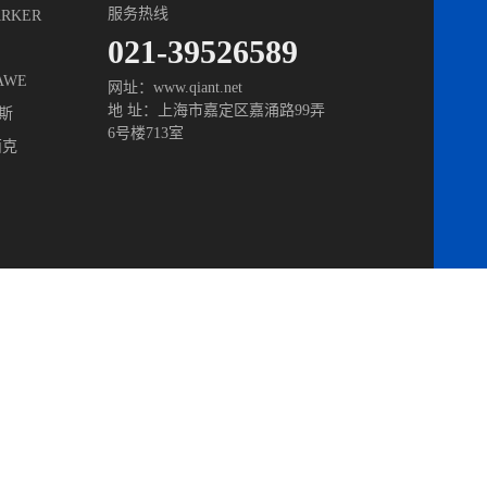
服务热线
RKER
021-39526589
AWE
网址：www.qiant.net
地 址：上海市嘉定区嘉涌路
99弄
斯
6号楼713室
西克
8号-21
技术支持：
上海乾拓贸易有限公司