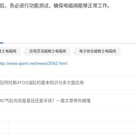
接线后，务必进行功能测试，确保电磁阀能够正常工作。
,
,
格士电磁阀
应用灵活威格士电磁阀
电子综合威格士电磁阀
ttp://www.qiant.net/news/2042.html
压阿托斯ATOS油缸的基本知识与多方面应用
MC气缸内径是直径还是半径？一篇文章带你搞懂
：