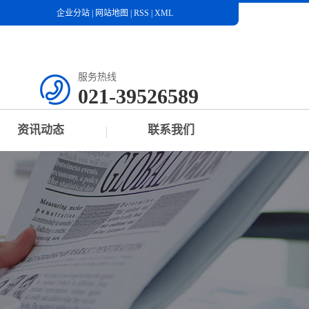
企业分站
|
网站地图
|
RSS
|
XML
服务热线
021-39526589
资讯动态
联系我们