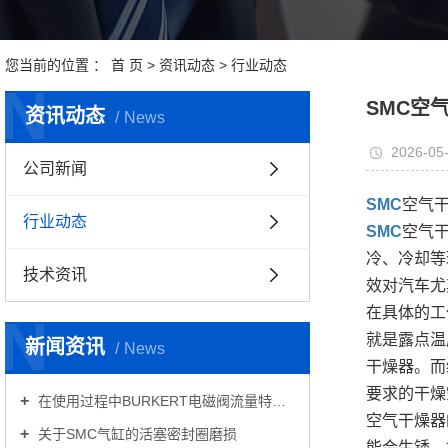
您当前的位置 ：
首 页
>
资讯动态
>
行业动态
N
SMC空
资讯动态
News
2026-05-
公司新闻
SMC
空气
行业动态
SMC
空气
冷、冷却等
技术资讯
效对汽车尤
在具体的工
N
就是露点温
新闻资讯
News
干燥器。而
要求的干燥
在使用过程中BURKERT电磁阀流量特性有哪些意义？
空气干燥器
关于SMC气缸的活塞密封圈磨损
能会生锈、