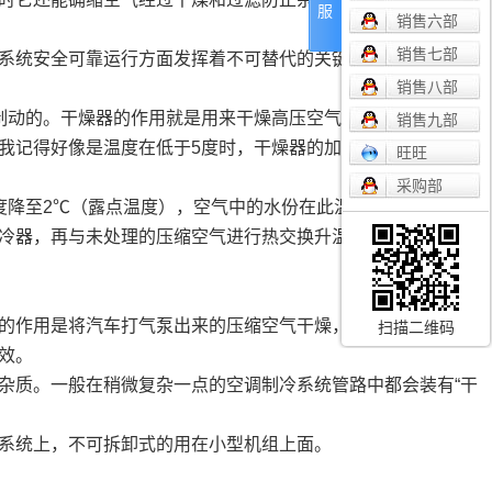
服
销售六部
销售七部
系统安全可靠运行方面发挥着不可替代的关键作用。它是汽车
销售八部
制动的。干燥器的作用就是用来干燥高压空气中的水分，避免空
销售九部
我记得好像是温度在低于5度时，干燥器的加热棒工作，以干燥
旺旺
采购部
度降至2℃（露点温度），空气中的水份在此温度下析出，经气
冷器，再与未处理的压缩空气进行热交换升温后输出，即为处
的作用是将汽车打气泵出来的压缩空气干燥，过滤，使气体含
扫描二维码
效。
杂质。一般在稍微复杂一点的空调制冷系统管路中都会装有“干
系统上，不可拆卸式的用在小型机组上面。