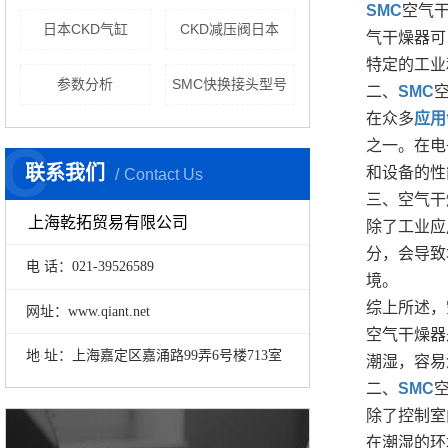
SMC
空气
日本CKD气缸
CKD减压阀日本
气干燥器可
特定的工业
参数分析
SMC快换接头型号
二、
SMC
在众多
应用
C
之一。在电
联系我们
和设备的性
Contact Us
三、空气干
上海乾拓贸易有限公司
除了工业应
分，会导致
电 话：021-39526589
境。
综上所述，
网址：www.qiant.net
空气干燥器
地 址：上海嘉定区嘉涌路
99弄
6号楼713室
潮湿，容易
二、
SMC
除了控制室
在潮湿的环