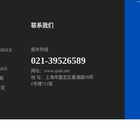
联系我们
服务热线
RKER
021-39526589
AWE
网址：www.qiant.net
地 址：上海市嘉定区嘉涌路
99弄
斯
6号楼713室
西克