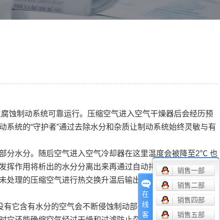
生腐蚀制动系统可靠运行。压缩空气进入空气干燥器后会经历预
动系统的“守护者”通过去除水分和杂质让制动系统始终灵敏与有
部分水分。随后空气进入空气冷却器在这里温度会被降至2℃ 也
发挥作用将析出的水分分离出来再通过自动排水阀把水分排出
销售一部
未处理的压缩空气进行热交换升温后输出此时得到的就是符合
销售二部
在
销售四部
线
果没有它含有水分的空气会不断侵蚀制动部件时间一长制动部件可
销售五部
客
时它还能确缩空气经过干燥和过滤防止杂质进入制动系统。毕