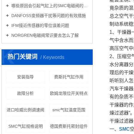
哪些原因会引起气缸上的SMC电磁阀的损坏
竟杂质的混
DANFOSS变频器干扰等问题的有效措施
总之空气干
制动系统稳
IFM接近传感器的零位误差问题
1、干燥器
NORGREN电磁阀常识要去怎么了解
气中含水而
K
高压空气中
热门关键词
2、压缩空
Keywords
水分离器分
理后的干燥
安装指导
费斯托气缸作用
听听别人怎
汽车干燥器
故障分析
欧姆龙限位开关特点
有的杂质不
干燥器的作
进口哈威比例调速阀
smc气缸温度范围
燥过滤器”
干燥过滤器
SMC气缸规格说明
德国费斯托密封组件
一、
SMC