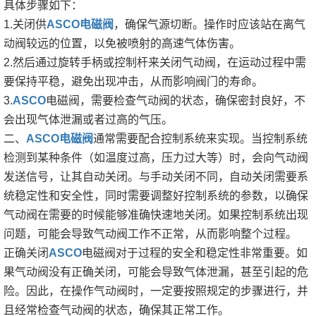
具体步骤如下：
1.关闭供
ASCO电磁阀
，确保气源切断。操作时应该站在离气
动阀较远的位置，以免被喷射的高速气体伤害。
2.然后通过旋转手柄或控制杆来关闭气动阀，在运动过程中需
要保持平稳，避免出现冲击，从而影响阀门的寿命。
3.
ASCO
电磁阀，需要检查气动阀的状态，确保密封良好，不
会出现气体泄漏或者过高的气压。
二、
ASCO电磁阀
通常需要配合控制系统来实现。当控制系统
检测到某种条件（如温度过高，压力过大等）时，会向气动阀
发送信号，让其自动关闭。与手动关闭不同，自动关闭需要系
统稳定性和安全性，同时需要调整好控制系统的参数，以确保
气动阀在需要的时候能够准确快速地关闭。如果控制系统出现
问题，可能会导致气动阀工作不正常，从而影响整个过程。
正确关闭
ASCO
电磁阀对于过程的安全和稳定性非常重要。如
果气动阀没有正确关闭，可能会导致气体泄漏，甚至引起的危
险。因此，在操作气动阀时，一定要按照规定的步骤进行，并
且经常检查气动阀的状态，确保其正常工作。