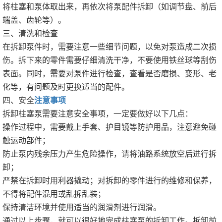
将柱塞和泵体取出来，再依次将泵配件拆卸（如调节盘、前后
端盖、齿轮等）。
三、清洗和检查
在拆卸泵件时，需要注意一些细节问题，以免对泵造成二次损
伤。拆下来的零件需要仔细清洗干净，不要使用铁丝球等刮伤
表面。同时，需要对泵件进行检查，查看是否磨损、变形、老
化等，有问题及时更换适当的配件。
四、安全
注意事项
拆卸柱塞泵需要注意安全事项，一定要做好以下几点：
操作过程中，需要戴上手套、护目镜等防护用品，注意避免碰
触运动部件；
防止泵内残余压力产生危险操作，请将油路系统放空后进行拆
卸；
严禁在拆卸时用利器撬动；对拆卸的零件进行的维修和保养，
不得将配件混用或乱拆乱装；
保持清洁环境并使用适当的润滑剂进行润滑。
通过以上步骤，就可以很好地完成柱塞泵的拆卸工作。拆卸前