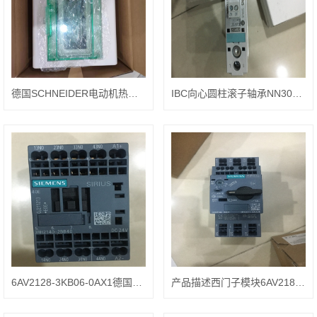
德国SCHNEIDER电动机热磁断路器GV3P401
IBC向心圆柱滚子轴承NN3014K.W33.M.SP
6AV2128-3KB06-0AX1德国西门子精智面板
产品描述西门子模块6AV2181-8XP00-0AX0