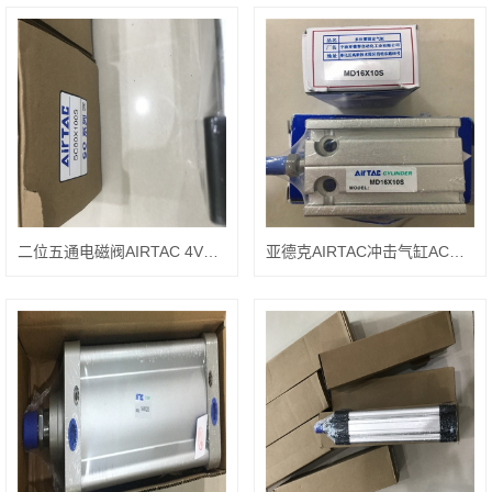
二位五通电磁阀AIRTAC 4V210-08带220VAC线圈
亚德克AIRTAC冲击气缸ACQ4025S