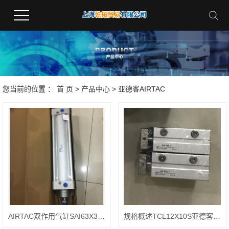
您当前的位置 ：
首 页
>
产品中心
>
亚德客AIRTAC
AIRTAC双作用气缸SAI63X35S使用介质
规格概述TCL12X10S亚德客三轴气缸