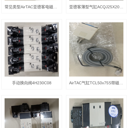
常见类型AirTAC亚德客电磁阀4V32010B DC24V
亚德客薄型气缸ACQJ25X20-10SB作用
手动换向阀4H230C08
AirTAC气缸TCL50x75S带磁性开关CMSG-2