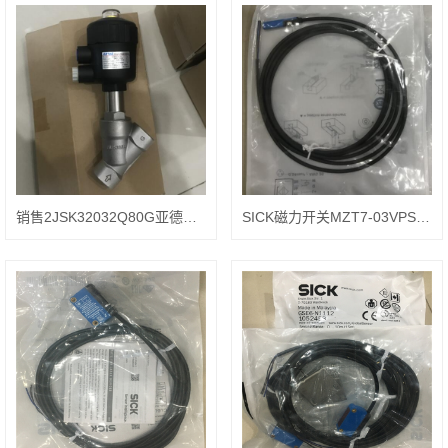
销售2JSK32032Q80G亚德客角座阀
SICK磁力开关MZT7-03VPS-KWO操作方式