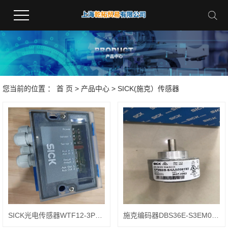
您当前的位置 ：
首 页
>
产品中心
>
SICK(施克）传感器
SICK光电传感器WTF12-3P2431安装尺寸
施克编码器DBS36E-S3EM01000