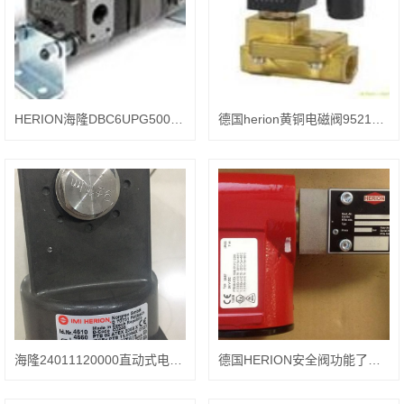
HERION海隆DBC6UPG50002400液压阀作用分析
德国herion黄铜电磁阀9521663.3811.024.00新品
海隆24011120000直动式电磁阀，产品选用及参数
德国HERION安全阀功能了解，2493230080002400