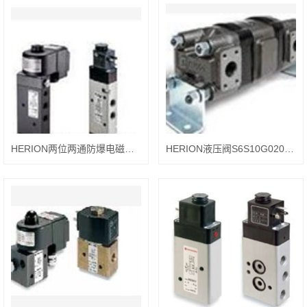
HERION两位两通防爆电磁阀的YS，9710205.2052.00000
HERION液压阀S6S10G02000160V，安装及性能