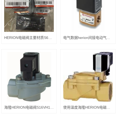
HERION电磁阀主要材质S6VH10G0010016OV
电气数据herion间接电动气动座阀7030128
海隆HERION电磁阀S16VH1911G0200015OO特点
使用温度海隆HERION电磁阀S10VH13G0010015OV