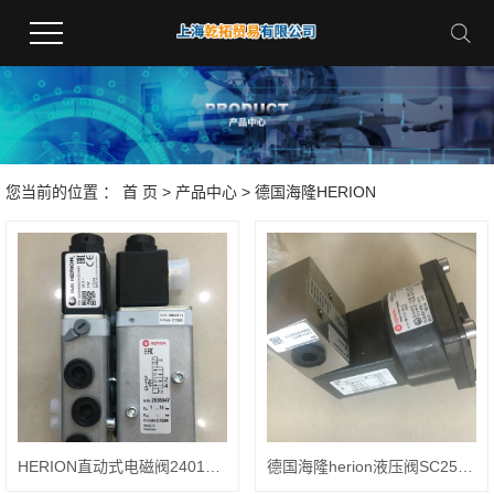
您当前的位置 ：
首 页
>
产品中心
>
德国海隆HERION
HERION直动式电磁阀2401138日常维护
德国海隆herion液压阀SC25VH10999154200100应用