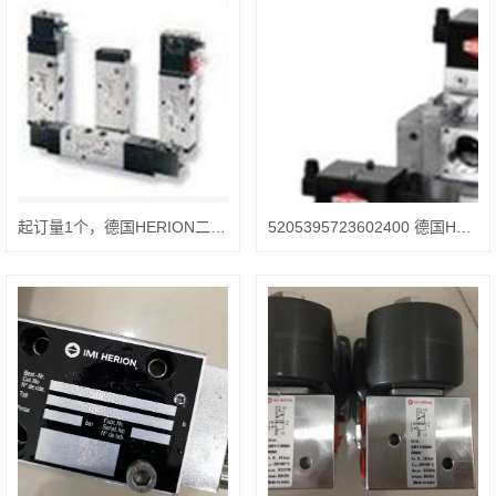
起订量1个，德国HERION二位二通电磁阀8010777.0000.000.00
5205395723602400 德国HERION安全阀安装位置