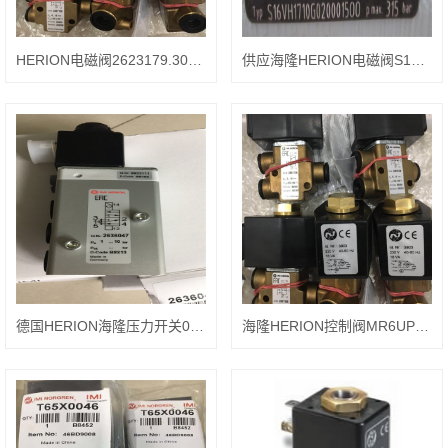
HERION电磁阀2623179.3036.024.00性能特点
供应海隆HERION电磁阀S10VH12G00800150V
德国HERION海隆压力开关0821097相关资料
海隆HERION控制阀MR6UP10G00800120V