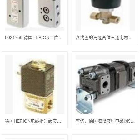
8021750.德国HERION二位五通电磁阀，重点参数
含线圈的海隆两位三通电磁阀，2636200.0246.02400
德国HERION电磁提升阀实时报价，9713745 .4600 .02400
查询，德国海隆液压电磁阀9711745.4600.02400