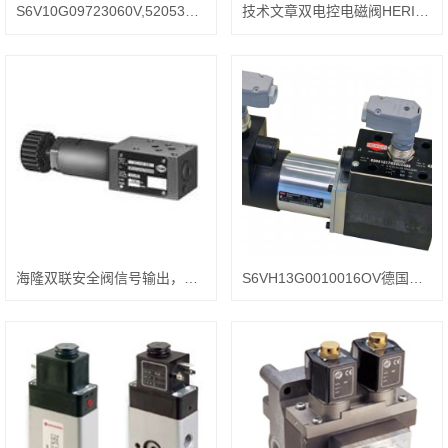
S6V10G09723060V,5205393723602400
技术文章双电控电磁阀HERION，海隆结构方式
海隆双联安全阀信号输出，HERION电气参数
S6VH13G0010016OV德国HERION油压传动阀