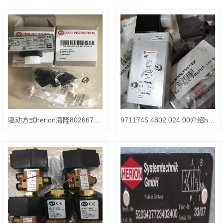
驱动方式herion海隆8026671.0800.02400电磁阀
9711745.4802.024.00介绍herion两通电磁阀