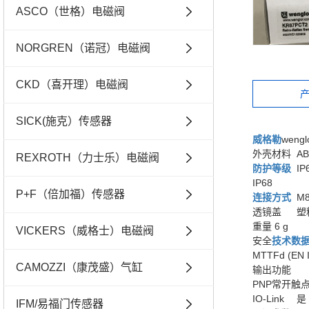
ASCO（世格）电磁阀
NORGREN（诺冠）电磁阀
CKD（喜开理）电磁阀
SICK(施克）传感器
威格勒
weng
外壳材料
AB
REXROTH（力士乐）电磁阀
防护等级
IP
IP68
P+F（倍加福）传感器
连接方式
M8
透镜盖
塑
重量
6 g
VICKERS（威格士）电磁阀
安全
技术数
MTTFd (EN 
CAMOZZI（康茂盛）气缸
输出功能
PNP常开触
IO-Link
是
IFM/易福门传感器