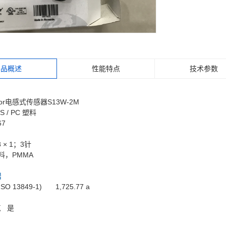
产品概述
性能特点
技术参数
lor电感式传感器S13W-2M
S / PC 塑料
67
 × 1；3针
料，PMMA
据
ISO 13849-1)
1,725.77 a
点
是