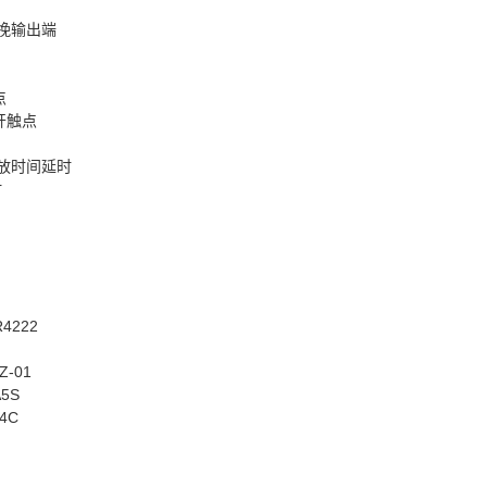
挽输出端
点
开触点
放时间延时
时
R4222
Z-01
A5S
F4C