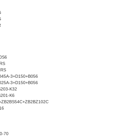
G
G
R
0S6
2RS
2RS
045A-3+D150+B056
025A-3+D150+B056
S203-K32
S201-K6
=ZB2BS54C+ZB2BZ102C
16
0-70