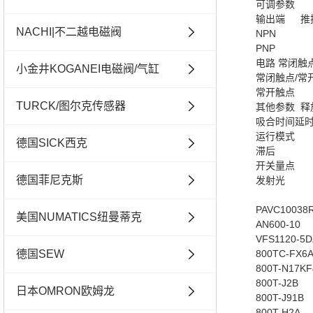
可调参数
输出端
推
NACHI|不二越电磁阀
NPN
PNP
电路
常闭触
小金井KOGANEI电磁阀/气缸
常闭触点/常
常开触点
TURCK/图尔克传感器
其他参数
释
吸合时间延
运行模式
德国SICK西克
滞后
开关量点
德国菲尼克斯
发射光
PAVC10038
美国NUMATICS纽曼蒂克
AN600-10
VFS1120-5D
德国SEW
800TC-FX6
800T-N17K
800T-J2B
日本OMRON欧姆龙
800T-J91B
800T-H2A