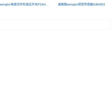
威格勒wenglor电感式环形接近开关P1KH009
威格勒wenglor视觉传感器I1BH003