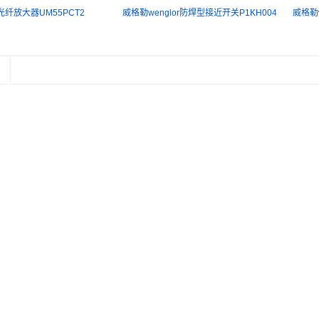
r光纤放大器UM55PCT2
威格勒wenglor防焊型接近开关P1KH004