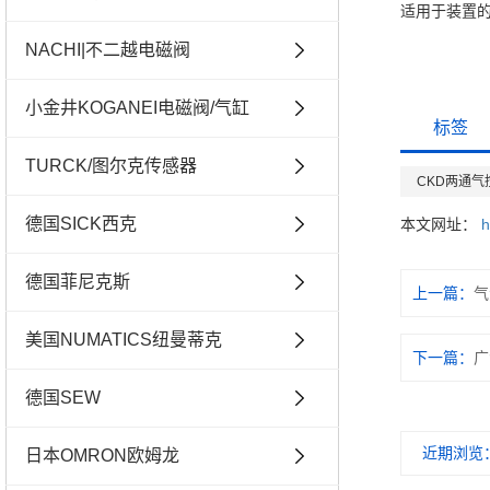
适用于装置
NACHI|不二越电磁阀
小金井KOGANEI电磁阀/气缸
标签
TURCK/图尔克传感器
CKD两通气
德国SICK西克
本文网址：
h
德国菲尼克斯
上一篇：
气
美国NUMATICS纽曼蒂克
下一篇：
广
德国SEW
近期浏览
日本OMRON欧姆龙