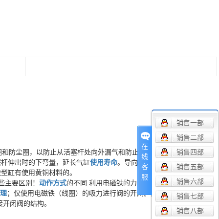
销售一部
销售二部
在
封圈和防尘圈，以防止从活塞杆处向外漏气和防止外部灰尘混入气缸。杆侧
销售四部
线
塞杆伸出时的下弯量，延长气缸
使用寿命
。导向套通常使用烧结含油合
销售五部
客
微型缸有使用黄铜材料的。
服
销售六部
些主要区别！
动作方式
的不同 利用电磁铁的力, 控制开闭阀体的阀。直接
理
；仅使用电磁铁（线圈）的吸力进行阀的开闭。
安装方式
任意 配管
销售七部
直接开闭阀的结构。
销售八部