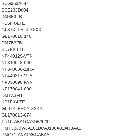
SCG353A044
SCE238D004
DM6E3FB
KD6FX-LTE
GL87XLFVFJ-XXXX
GL170015-145
DM7B3FB
KD7FX-LTE
NP440129-VTN
NP310048-000
NP340036-ZIRA
NP440317-VTA
NP330095-KYN
NP170041-000
DM1A3FB
KD1FX-LTE
GL87XLFVCA-XXXX
GL170013-074
TR10-ABA1CASDB3000
HMT3308W0A101BCAJ100A01ANBAA1
PMC71-ANA1SBGABAA