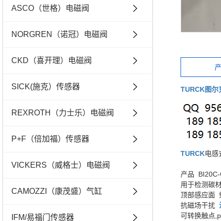
ASCO（世格）电磁阀
NORGREN（诺冠）电磁阀
CKD（喜开理）电磁阀
SICK(施克）传感器
TURCK
图尔
REXROTH（力士乐）电磁阀
P+F（倍加福）传感器
TURCK
电感
VICKERS（威格士）电磁阀
产品 BI20C-
用于检测碳材料
CAMOZZI（康茂盛）气缸
顶部感应面 
抗磁场干扰
可转换触点,p
IFM/易福门传感器