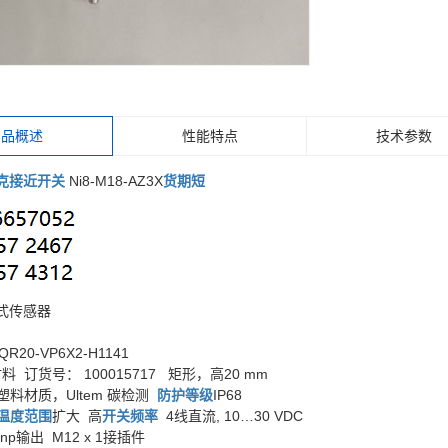
产品概述
性能特点
技术参数
克接近开关
Ni8-M18-AZ3X
货期短
式传感器
QR20-VP6X2-H1141
 订货号： 100015717 矩形，高20 mm
塑料材质，Ultem 碳检测
防护等级
IP68
温度范围
扩大 高
开关频率
4线直流, 10…30 VDC
np输出 M12 x 1接插件