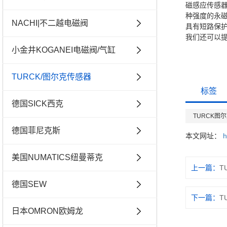
磁感应传感
种强度的永
NACHI|不二越电磁阀
具有短路保
我们还可以
小金井KOGANEI电磁阀/气缸
TURCK/图尔克传感器
标签
德国SICK西克
TURCK图
德国菲尼克斯
本文网址：
h
美国NUMATICS纽曼蒂克
上一篇：
T
德国SEW
下一篇：
T
日本OMRON欧姆龙