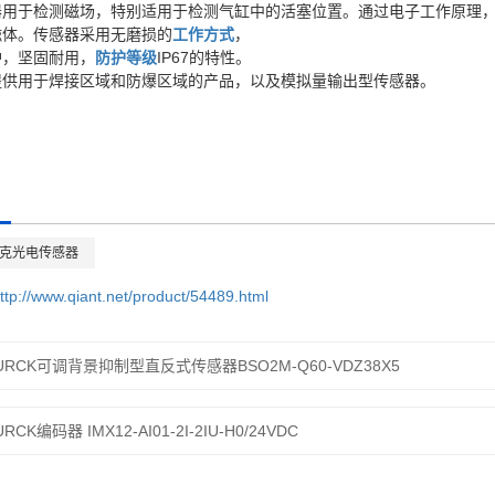
器用于检测磁场，特别适用于检测气缸中的活塞位置。通过电子工作原理
磁体。传感器采用无磨损的
工作方式
，
护，坚固耐用，
防护等级
IP67的特性。
提供用于焊接区域和防爆区域的产品，以及模拟量输出型传感器。
尔克光电传感器
ttp://www.qiant.net/product/54489.html
URCK可调背景抑制型直反式传感器BSO2M-Q60-VDZ38X5
URCK编码器 IMX12-AI01-2I-2IU-H0/24VDC