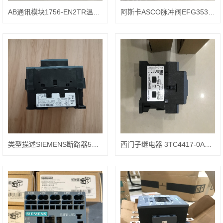
AB通讯模块1756-EN2TR温度范围
阿斯卡ASCO脉冲阀EFG353G044 24VDC质保一年
类型描述SIEMENS断路器5SY5232-7
西门子继电器 3TC4417-0AM4规格型号