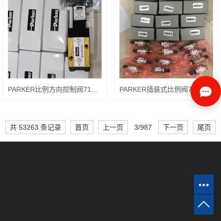
PARKER比例方向控制阀71335SN2KNJ1N0H222C2
PARKER插装式比例阀71215SN2MN00N0H111C2
共 53263 条记录
首页
上一页
3/987
下一页
尾页