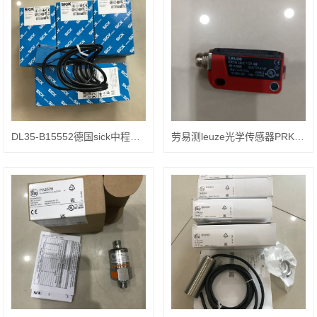
DL35-B15552德国sick中程距离传感器
劳易测leuze光学传感器PRK3CL1.A3/6-M8.3资料