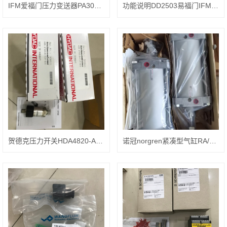
IFM爱福门压力变送器PA3026操作说明
功能说明DD2503易福门IFM速度监控器
贺德克压力开关HDA4820-A-0350-424(10M)信号输出
诺冠norgren紧凑型气缸RA/192125/MX/15特点说明