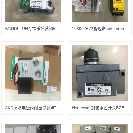
WANDFLUH万福乐插装阀ВVSPМ22-160介绍
103007672施迈赛schmersal安全继电器SRB-E-301ST
CKD防爆电磁阀耐压参数4F310EX-08-G10-NO-DC24V-CN
Honeywell封装限位开关‌BZE7-2RN-PG