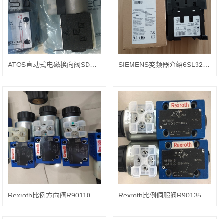
ATOS直动式电磁换向阀SDHE-0631/2 DC 10S
SIEMENS变频器介绍6SL3210-1SE31-5UA0
Rexroth比例方向阀R901102722 HED8OA-2X/350K14AS
Rexroth比例侗服阀R901358171 DBEM10-7X/315YG24-8K4M