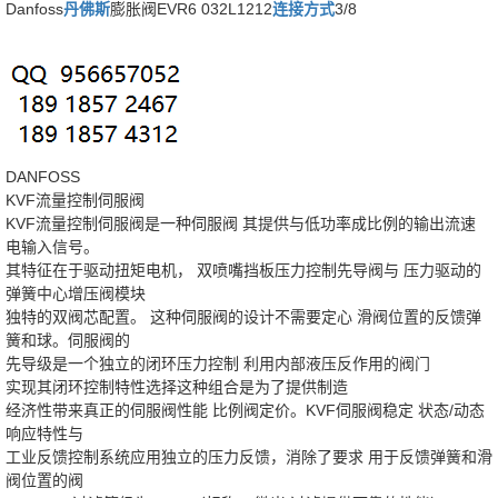
Danfoss
丹佛斯
膨胀阀EVR6 032L1212
连接方式
3/8
DANFOSS
KVF流量控制伺服阀
KVF流量控制伺服阀是一种伺服阀 其提供与低功率成比例的输出流速
电输入信号。
其特征在于驱动扭矩电机， 双喷嘴挡板压力控制先导阀与 压力驱动的
弹簧中心增压阀模块
独特的双阀芯配置。 这种伺服阀的设计不需要定心 滑阀位置的反馈弹
簧和球。伺服阀的
先导级是一个独立的闭环压力控制 利用内部液压反作用的阀门
实现其闭环控制特性选择这种组合是为了提供制造
经济性带来真正的伺服阀性能 比例阀定价。KVF伺服阀稳定 状态/动态
响应特性与
工业反馈控制系统应用独立的压力反馈，消除了要求 用于反馈弹簧和滑
阀位置的阀