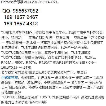
Danfoss传感器MCD 201-030-T4-CV1
TU阀采用不锈钢制作，特别适用于食品工业。TU阀可用于各种制冷系
统中，特别是：－ 传统的制冷系统－ 热泵系统－ 空调单元－ 制冷设备
－ 液体冷却器－ 制冰机－ 汽车制冷系统所有的阀可提供单个包装和工
业包装供货。TUB/TUBE的过热度可调，标准型号是角通阀。
TUC/TUCE的过热度不可调，其它于TUB相同。TUB/TUBE和
TUC/TUCE都可提供直通型阀。双金属连接制冷剂 R22、R134a、
R404A、R507、R407c、R410A工质为R22时的名义冷量为0.6～
16kW(0.17～4.5TR)
调节稳定双向流应用(流口从0到8)结构紧凑尺寸小，重量轻
不锈钢材质
，强密封性，钎焊连接－ 高连接强度－ 高防腐性－ 毛细管
高强度，防振动 激光焊接，不锈钢感温膜片－ 调节能力－ 膜片寿命
长－ 耐压强度高。不锈钢双接触感温包－ 安装方便快捷－ 温包与管路
传热性能良好
TUB/TUBE的过热度可调 TUC/TUCE的过热度不可调 高效的过滤污垢
的能力自清洗功能 带MOP功能